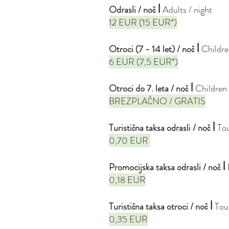
I
Odrasli / noč
Adults / night
12 EUR (15 EUR*)
I
Otroci (7 - 14 let) / noč
Childre
6 EUR (7,5 EUR*)
I
Otroci do 7. leta / noč
Children 
BREZPLAČNO / GRATIS
I
Turistična taksa odrasli / noč
Tou
0,70 EUR
I
Promocijska taksa odrasli / noč
0,18 E
UR
I
Turistična taksa otroci / noč
Tour
0,35 EUR