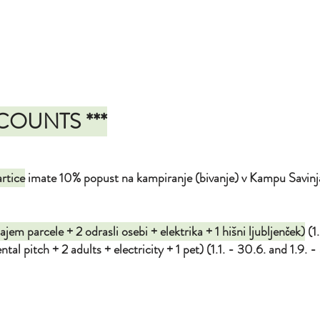
SCOUNTS ***
rtice
imate 10% popust na kampiranje (bivanje) v Kampu Savinja 
em parcele + 2 odrasli osebi + elektrika + 1 hišni ljubljenček)
(1.
al pitch + 2 adults + electricity + 1 pet) (1.1. - 30.6. and 1.9. - 