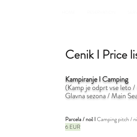
HOME
RESERVATION
SER
Cenik I Price l
Kampiranje I Camping
(
Kamp je odprt vse leto 
Glavna sezona / Main
Sea
Parcela / noč I
Camping pitch / n
6 EUR