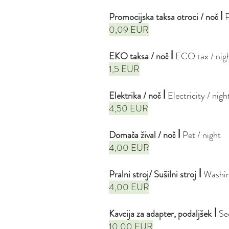
I
Promocijska taksa otroci / noč
P
0,09 EUR
I
EKO taksa / noč
ECO
tax / nig
1,5 EUR
I
Elektrika / noč
Electricity / nigh
4,50 EUR
I
Domača žival / noč
Pet / night
4,00 EUR
I
Pralni stroj/ Sušilni stroj
Washin
4,00 EUR
I
Kavcija za adapter, podaljšek
Se
10,00 EUR