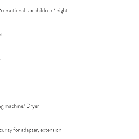
romotional tax children / night
ht
t
g machine/ Dryer
curity for adapter, extension