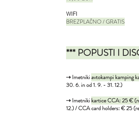
WIFI
BREZPLAČNO / GRATIS
*** POPUSTI I DI
⇢ Imetniki
avtokampi kamping ka
30. 6. in od 1. 9. - 31. 12.)
⇢ Imetniki
kartice CCA: 25 € (naj
12.) / CCA card holders: € 25 (rent