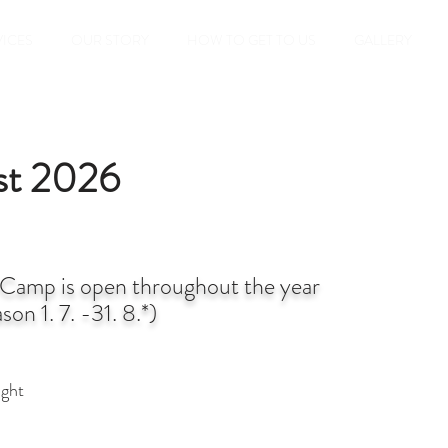
VICES
OUR STORY
HOW TO GET TO US
GALLERY
ist 2026
/ Camp is open throughout the year
son 1. 7. -31. 8.*)
ight